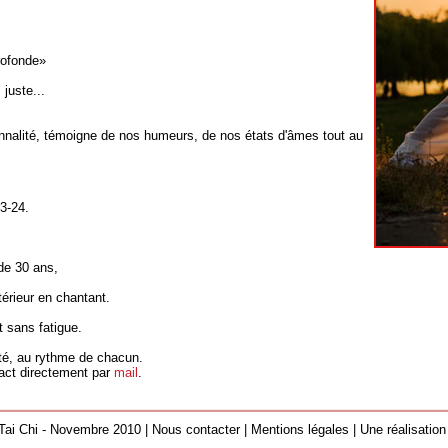
rofonde»
 juste...
sonnalité, témoigne de nos humeurs, de nos états d'âmes tout au
23-24.
de 30 ans,
térieur en chantant.
 sans fatigue.
té, au rythme de chacun.
act directement par
mail
.
Tai Chi - Novembre 2010
|
Nous contacter
|
Mentions légales
|
Une réalisation